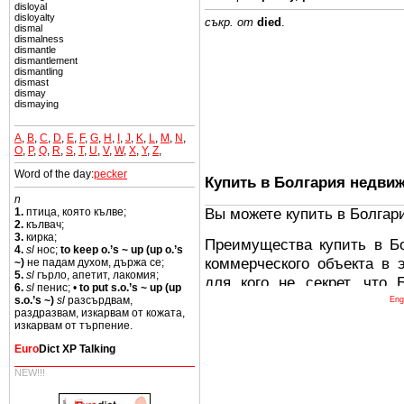
disloyal
disloyalty
съкр. от
died
.
dismal
dismalness
dismantle
dismantlement
dismantling
dismast
dismay
dismaying
A
,
B
,
C
,
D
,
E
,
F
,
G
,
H
,
I
,
J
,
K
,
L
,
M
,
N
,
O
,
P
,
Q
,
R
,
S
,
T
,
U
,
V
,
W
,
X
,
Y
,
Z
,
Word of the day:
pecker
Купить в Болгария недви
n
Вы можете купить в Болгар
1.
птица, която кълве;
2.
кълвач;
3.
кирка;
Преимущества купить в Б
4.
sl
нос;
to keep o.’s ~ up (up o.’s
коммерческого объекта в 
~)
не падам духом, държа се;
5.
sl
гърло, апетит, лакомия;
для кого не секрет, что
6.
sl
пенис; •
to put s.o.’s ~ up (up
древних и прекрасных ст
s.o.’s ~)
sl
разсърдвам,
Eng
раздразвам, изкарвам от кожата,
восхитительные горы,
изкарвам от търпение.
миниатюрными живописным
Euro
Dict XP Talking
тот факт, что Болгария - 
NEW!!!
Европе. В целом, это мечт
ней сотни источников лече