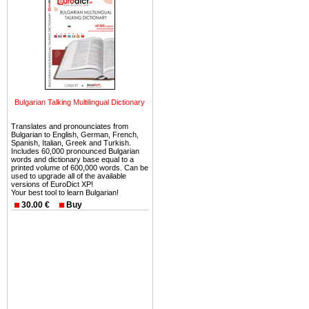
Еще одно существенное
Болгария недвижимость
безопасная страна - в ней 
Вы неизбежно совмещаете 
можете купить в Болгария 
земли на побережье, жив
Bulgarian Talking Multilingual Dictionary
угодья или участки в горах 
Translates and pronounciates from
Bulgarian to English, German, French,
Купить в Болгария недвиж
Spanish, Italian, Greek and Turkish.
Инвестиции недвижимость.
Includes 60,000 pronounced Bulgarian
words and dictionary base equal to a
printed volume of 600,000 words. Can be
Чтобы вложить свой ка
used to upgrade all of the available
versions of EuroDict XP!
воспользоваться всеми бл
Your best tool to learn Bulgarian!
только купить в Болгария 
30.00 €
Buy
Недвижимость Болгарии 
Рынок недвижимость Болга