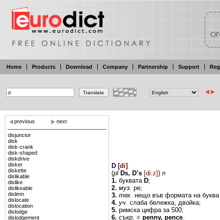
Home
Products
Download
Company
Partnership
Support
Reg
previous
next
disjunctor
disk
disk-crank
disk-shaped
diskdrive
disker
D
[
di
]
diskette
(
pl
Ds,
D’s
[di:z]
)
n
dislikable
1.
буквата
D
;
dislike
2.
муз.
ре;
dislikeable
dislimn
3.
тех.
нещо във формата на
букв
dislocate
4.
уч.
слаба бележка,
двойка;
dislocation
5.
римска
цифра
за
500;
dislodge
6.
съкр.
=
penny, pence
.
dislodgement