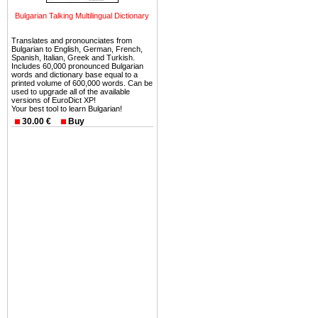
Еще одно существенное
Bulgarian Talking Multilingual Dictionary
Болгария недвижимость
Translates and pronounciates from
безопасная страна - в ней 
Bulgarian to English, German, French,
Spanish, Italian, Greek and Turkish.
Includes 60,000 pronounced Bulgarian
Вы неизбежно совмещаете 
words and dictionary base equal to a
printed volume of 600,000 words. Can be
можете купить в Болгария 
used to upgrade all of the available
земли на побережье, жив
versions of EuroDict XP!
Your best tool to learn Bulgarian!
угодья или участки в горах 
30.00 €
Buy
Купить в Болгария недвиж
Инвестиции недвижимость.
Чтобы вложить свой ка
воспользоваться всеми бл
только купить в Болгария 
Недвижимость Болгарии 
Рынок недвижимость Болга