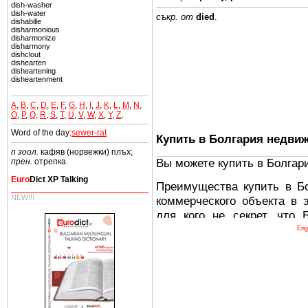
dish-washer
dish-water
съкр. от
died
.
dishabille
disharmonious
disharmonize
disharmony
dishclout
dishearten
disheartening
disheartenment
A
,
B
,
C
,
D
,
E
,
F
,
G
,
H
,
I
,
J
,
K
,
L
,
M
,
N
,
O
,
P
,
Q
,
R
,
S
,
T
,
U
,
V
,
W
,
X
,
Y
,
Z
,
Word of the day:
sewer-rat
Купить в Болгария недви
n зоол.
кафяв (норвежки) плъх;
Вы можете купить в Болгар
прен.
отрепка.
Euro
Dict XP Talking
Преимущества купить в Б
NEW!!!
коммерческого объекта в 
для кого не секрет, что
древних и прекрасных ст
Eng
восхитительные горы,
миниатюрными живописным
тот факт, что Болгария - 
Европе. В целом, это мечт
ней сотни источников лече