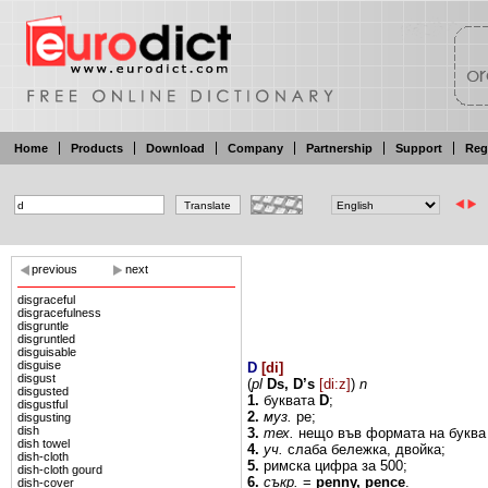
Home
Products
Download
Company
Partnership
Support
Reg
previous
next
disgraceful
disgracefulness
disgruntle
disgruntled
disguisable
disguise
D
[
di
]
disgust
(
pl
Ds,
D’s
[di:z]
)
n
disgusted
1.
буквата
D
;
disgustful
2.
муз.
ре;
disgusting
dish
3.
тех.
нещо
във формата
на
букв
dish towel
4.
уч.
слаба
бележка, двойка;
dish-cloth
5.
римска цифра
за
500;
dish-cloth gourd
6.
съкр.
=
penny, pence
.
dish-cover