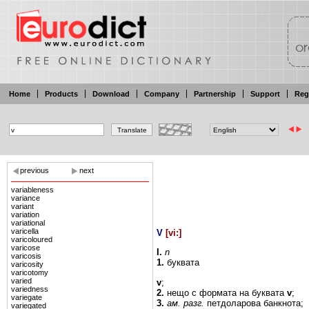
Home
Products
Download
Company
Partnership
Support
Reg
previous
next
variableness
variance
variant
variation
variational
varicella
V
[
vi:
]
varicoloured
varicose
I.
n
varicosis
1.
буквата
varicosity
varicotomy
varied
v
;
variedness
2.
нещо
с
формата
на буквата
v
;
variegate
3.
ам.
разг.
петдоларова
банкнота;
variegated