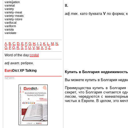
variegation
II.
varietal
variety
variety-meat
adj
тех.
като буквата
V
по
форма; к
variety-meats
variety-store
varifocal
variform
variola
variolate
A
,
B
,
C
,
D
,
E
,
F
,
G
,
H
,
I
,
J
,
K
,
L
,
M
,
N
,
O
,
P
,
Q
,
R
,
S
,
T
,
U
,
V
,
W
,
X
,
Y
,
Z
,
Word of the day:
costal
adj анат.
ребрен.
Euro
Dict XP Talking
Купить в Болгария недвижимость
NEW!!!
Вы можете купить в Болгария недв
Преимущества купить в Болгария н
секрет, что Болгария считается о
лесом, чередуются с миниатюрным
чистых в Европе. В целом, это меч
Еще одно существенное преимущест
почти нет криминала и преступност
Вы неизбежно совмещаете приятное
побережье, живописные дома в дерев