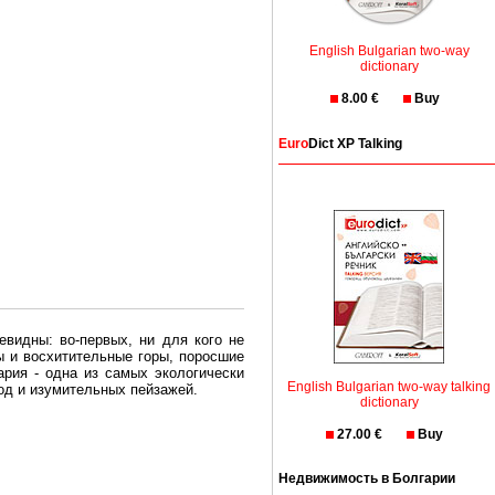
English Bulgarian two-way
dictionary
8.00 €
Buy
Euro
Dict XP Talking
евидны: во-первых, ни для кого не
ы и восхитительные горы, поросшие
рия - одна из самых экологически
English Bulgarian two-way talking
вод и изумительных пейзажей.
dictionary
олгария безопасная страна - в ней
27.00 €
Buy
, что Вы хотите: участки земли на
Недвижимость в Болгарии