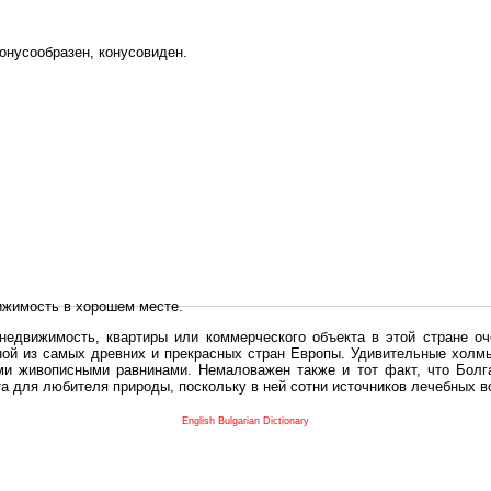
онусообразен,
конусовиден.
ижимость в хорошем месте.
едвижимость, квартиры или коммерческого объекта в этой стране оч
дной из самых древних и прекрасных стран Европы. Удивительные холм
и живописными равнинами. Немаловажен также и тот факт, что Болга
та для любителя природы, поскольку в ней сотни источников лечебных 
во в плане купить в Болгария недвижимость заключено в том, что Б
English Bulgarian Dictionary
и.
 с полезным и выгодным. Вы можете купить в Болгария недвижимость
нях, охотничьи угодья или участки в горах - все, что Вы пожелаете.