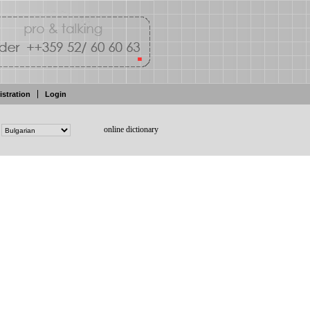
istration
Login
online dictionary