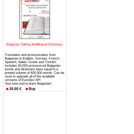
ней сотни источников лече
Еще одно существенное
Болгария недвижимость
безопасная страна - в ней 
Вы неизбежно совмещаете 
можете купить в Болгария 
Bulgarian Talking Multilingual Dictionary
земли на побережье, жив
угодья или участки в горах 
Translates and pronounciates from
Bulgarian to English, German, French,
Spanish, Italian, Greek and Turkish.
Купить в Болгария недвиж
Includes 60,000 pronounced Bulgarian
words and dictionary base equal to a
Инвестиции недвижимость.
printed volume of 600,000 words. Can be
used to upgrade all of the available
Чтобы вложить свой ка
versions of EuroDict XP!
Your best tool to learn Bulgarian!
воспользоваться всеми бл
30.00 €
Buy
только купить в Болгария 
Недвижимость Болгарии 
Рынок недвижимость Болга