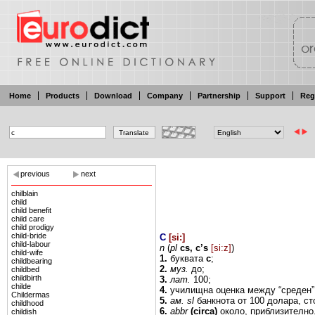
Home
Products
Download
Company
Partnership
Support
Reg
previous
next
chilblain
child
child benefit
child care
child prodigy
child-bride
C
[
si:
]
child-labour
n
(
pl
cs,
c’s
[si:z]
)
child-wife
1.
буквата
с
;
childbearing
2.
муз.
до;
childbed
childbirth
3.
лат.
100;
childe
4.
училищна оценка между
“среден
Childermas
5.
ам.
sl
банкнота от
100
долара,
ст
childhood
6.
abbr
(circa)
около, приблизително
childish