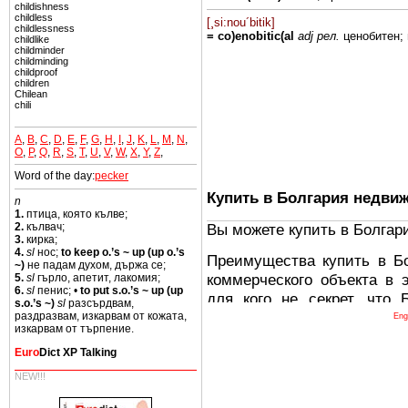
childishness
childless
[¸si:nou´bitik]
childlessness
= co)enobitic(al
adj рел.
ценобитен;
childlike
childminder
childminding
childproof
children
Chilean
chili
A
,
B
,
C
,
D
,
E
,
F
,
G
,
H
,
I
,
J
,
K
,
L
,
M
,
N
,
O
,
P
,
Q
,
R
,
S
,
T
,
U
,
V
,
W
,
X
,
Y
,
Z
,
Word of the day:
pecker
Купить в Болгария недви
n
1.
птица, която кълве;
Вы можете купить в Болгар
2.
кълвач;
3.
кирка;
4.
sl
нос;
to keep o.’s ~ up (up o.’s
Преимущества купить в Б
~)
не падам духом, държа се;
коммерческого объекта в 
5.
sl
гърло, апетит, лакомия;
6.
sl
пенис; •
to put s.o.’s ~ up (up
для кого не секрет, что
s.o.’s ~)
sl
разсърдвам,
древних и прекрасных ст
раздразвам, изкарвам от кожата,
Eng
изкарвам от търпение.
восхитительные горы,
Euro
Dict XP Talking
миниатюрными живописным
тот факт, что Болгария - 
NEW!!!
Европе. В целом, это мечт