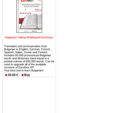
ней сотни источников лече
Еще одно существенное
Болгария недвижимость
безопасная страна - в ней 
Вы неизбежно совмещаете 
можете купить в Болгария 
Bulgarian Talking Multilingual Dictionary
земли на побережье, жив
угодья или участки в горах 
Translates and pronounciates from
Bulgarian to English, German, French,
Spanish, Italian, Greek and Turkish.
Купить в Болгария недвиж
Includes 60,000 pronounced Bulgarian
words and dictionary base equal to a
Инвестиции недвижимость.
printed volume of 600,000 words. Can be
used to upgrade all of the available
Чтобы вложить свой ка
versions of EuroDict XP!
Your best tool to learn Bulgarian!
воспользоваться всеми бл
30.00 €
Buy
только купить в Болгария 
Недвижимость Болгарии 
Рынок недвижимость Болга