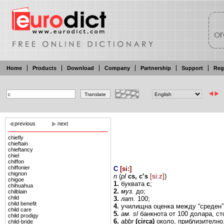
Home
Products
Download
Company
Partnership
Support
Reg
previous
next
chiefly
chieftain
chieftancy
chiel
chiffon
chiffonier
C
[
si:
]
chignon
n
(
pl
cs,
c’s
[si:z]
)
chigoe
1.
буквата
с
;
chihuahua
2.
муз.
до;
chilblain
child
3.
лат.
100;
child benefit
4.
училищна оценка между
“среден
child care
5.
ам.
sl
банкнота от
100
долара,
ст
child prodigy
6.
abbr
(circa)
около, приблизително
child-bride