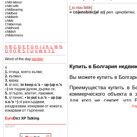
child-labour
child-wife
[¸si:nou´bitik]
childbearing
= co)enobitic(al
adj рел.
ценобитен;
childbed
childbirth
childe
Childermas
childhood
childish
childishness
A
,
B
,
C
,
D
,
E
,
F
,
G
,
H
,
I
,
J
,
K
,
L
,
M
,
N
,
O
,
P
,
Q
,
R
,
S
,
T
,
U
,
V
,
W
,
X
,
Y
,
Z
,
Word of the day:
pecker
Купить в Болгария недви
n
1.
птица, която кълве;
Вы можете купить в Болгар
2.
кълвач;
3.
кирка;
4.
sl
нос;
to keep o.’s ~ up (up o.’s
Преимущества купить в Б
~)
не падам духом, държа се;
коммерческого объекта в 
5.
sl
гърло, апетит, лакомия;
6.
sl
пенис; •
to put s.o.’s ~ up (up
для кого не секрет, что
s.o.’s ~)
sl
разсърдвам,
древних и прекрасных ст
раздразвам, изкарвам от кожата,
Eng
изкарвам от търпение.
восхитительные горы,
Euro
Dict XP Talking
миниатюрными живописным
тот факт, что Болгария - 
NEW!!!
Европе. В целом, это мечт