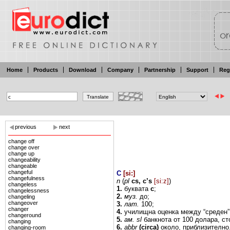
Home
Products
Download
Company
Partnership
Support
Reg
previous
next
change off
change over
change up
changeability
changeable
changeful
C
[
si:
]
changefulness
n
(
pl
cs,
c’s
[si:z]
)
changeless
1.
буквата
с
;
changelessness
2.
муз.
до;
changeling
changeover
3.
лат.
100;
changer
4.
училищна оценка
между
“среден
changeround
5.
ам.
sl
банкнота от
100 долара,
ст
changing
6.
abbr
(circa)
около, приблизително
changing-room