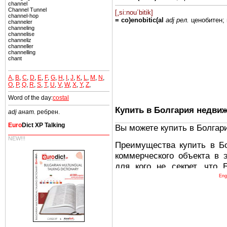
channel
Channel Tunnel
[¸si:nou´bitik]
channel-hop
= co)enobitic(al
adj рел.
ценобитен;
channeler
channeling
channelise
channeliz
channeller
channelling
chant
A
,
B
,
C
,
D
,
E
,
F
,
G
,
H
,
I
,
J
,
K
,
L
,
M
,
N
,
O
,
P
,
Q
,
R
,
S
,
T
,
U
,
V
,
W
,
X
,
Y
,
Z
,
Word of the day:
costal
Купить в Болгария недви
adj анат.
ребрен.
Euro
Dict XP Talking
Вы можете купить в Болгар
NEW!!!
Преимущества купить в Б
коммерческого объекта в 
для кого не секрет, что
древних и прекрасных ст
Eng
восхитительные горы,
миниатюрными живописным
тот факт, что Болгария - 
Европе. В целом, это мечт