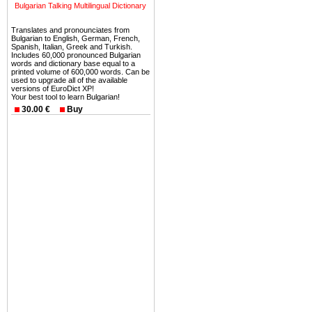
ней сотни источников лече
Bulgarian Talking Multilingual Dictionary
Еще одно существенное
Translates and pronounciates from
Bulgarian to English, German, French,
Болгария недвижимость
Spanish, Italian, Greek and Turkish.
безопасная страна - в ней 
Includes 60,000 pronounced Bulgarian
words and dictionary base equal to a
printed volume of 600,000 words. Can be
Вы неизбежно совмещаете 
used to upgrade all of the available
versions of EuroDict XP!
можете купить в Болгария 
Your best tool to learn Bulgarian!
земли на побережье, жив
30.00 €
Buy
угодья или участки в горах 
Купить в Болгария недвиж
Инвестиции недвижимость.
Чтобы вложить свой ка
воспользоваться всеми бл
только купить в Болгария 
Недвижимость Болгарии 
Рынок недвижимость Болга