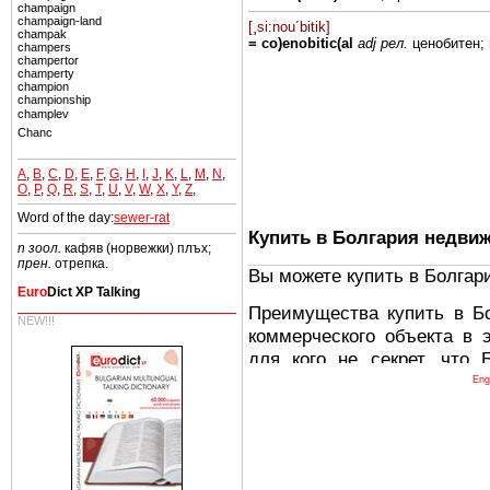
champaign
champaign-land
[¸si:nou´bitik]
champak
= co)enobitic(al
adj
рел.
ценобитен;
champers
champertor
champerty
champion
championship
champlev
Chanc
A
,
B
,
C
,
D
,
E
,
F
,
G
,
H
,
I
,
J
,
K
,
L
,
M
,
N
,
O
,
P
,
Q
,
R
,
S
,
T
,
U
,
V
,
W
,
X
,
Y
,
Z
,
Word of the day:
sewer-rat
Купить в Болгария недви
n зоол.
кафяв (норвежки) плъх;
прен.
отрепка.
Вы можете купить в Болгар
Euro
Dict XP Talking
Преимущества купить в Б
NEW!!!
коммерческого объекта в 
для кого не секрет, что
древних и прекрасных ст
Eng
восхитительные горы,
миниатюрными живописным
тот факт, что Болгария - 
Европе. В целом, это мечт