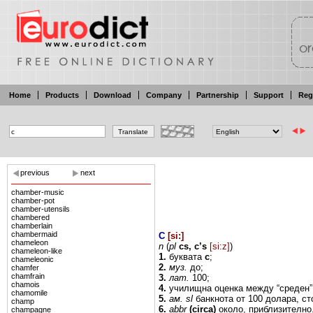
Home
Products
Download
Company
Partnership
Support
Reg
previous
next
chamber-music
chamber-pot
chamber-utensils
chambered
chamberlain
chambermaid
C
[
si:
]
chameleon
n
(
pl
cs,
c’s
[si:z]
)
chameleon-like
1.
буквата
с
;
chameleonic
2.
муз.
до;
chamfer
chamfrain
3.
лат.
100;
chamois
4.
училищна оценка
между
“среден
chamomile
5.
ам.
sl
банкнота от 100
долара,
ст
champ
6.
abbr
(circa)
около, приблизително
champagne