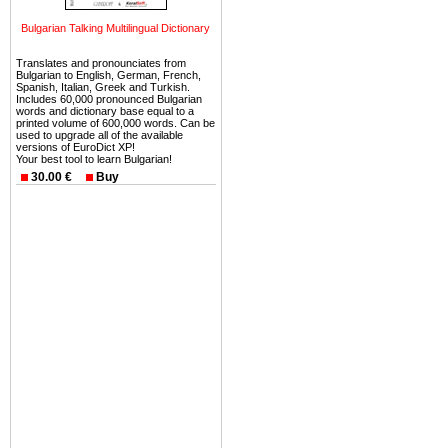
ней сотни источников лече
Bulgarian Talking Multilingual Dictionary
Еще одно существенное
Болгария недвижимость
Translates and pronounciates from
Bulgarian to English, German, French,
безопасная страна - в ней 
Spanish, Italian, Greek and Turkish.
Includes 60,000 pronounced Bulgarian
words and dictionary base equal to a
Вы неизбежно совмещаете 
printed volume of 600,000 words. Can be
можете купить в Болгария 
used to upgrade all of the available
versions of EuroDict XP!
земли на побережье, жив
Your best tool to learn Bulgarian!
угодья или участки в горах 
30.00 €
Buy
Купить в Болгария недвиж
Инвестиции недвижимость.
Чтобы вложить свой ка
воспользоваться всеми бл
только купить в Болгария 
Недвижимость Болгарии 
Рынок недвижимость Болга