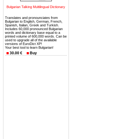
Вы неизбежно совмещаете 
Bulgarian Talking Multilingual Dictionary
можете купить в Болгария 
земли на побережье, жив
Translates and pronounciates from
Bulgarian to English, German, French,
угодья или участки в горах 
Spanish, Italian, Greek and Turkish.
Includes 60,000 pronounced Bulgarian
Купить в Болгария недвиж
words and dictionary base equal to a
printed volume of 600,000 words. Can be
Инвестиции недвижимость.
used to upgrade all of the available
versions of EuroDict XP!
Your best tool to learn Bulgarian!
Чтобы вложить свой ка
30.00 €
Buy
воспользоваться всеми бл
только купить в Болгария 
Недвижимость Болгарии 
Рынок недвижимость Болга
предполагая высокую дох
покупка недвижимость Бо
членом Евросоюза. 15
недвижимости в Болга
территориальной близост