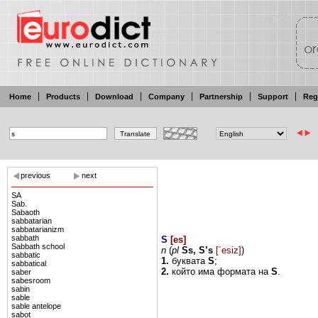
Home
Products
Download
Company
Partnership
Support
Reg
previous
next
SA
Sab.
Sabaoth
sabbatarian
sabbatarianizm
sabbath
S
[
es
]
Sabbath school
n
(
pl
Ss,
S’s
[´esiz]
)
sabbatic
1.
буквата
S
;
sabbatical
2.
който
има
формата
на
S
.
saber
sabesroom
sabin
sable
sable antelope
sabot