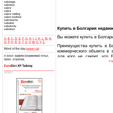
sabotage
saboteur
sabra
sabre
sabre-rattling
sabre-toothed
sabretache
sabuline
sabulosity
Купить в Болгария недви
sabulous
Вы можете купить в Болгар
A
,
B
,
C
,
D
,
E
,
F
,
G
,
H
,
I
,
J
,
K
,
L
,
M
,
N
,
O
,
P
,
Q
,
R
,
S
,
T
,
U
,
V
,
W
,
X
,
Y
,
Z
,
Преимущества купить в Б
Word of the day:
sewer-rat
коммерческого объекта в 
для кого не секрет, что
n зоол.
кафяв (норвежки) плъх;
прен.
отрепка.
древних и прекрасных ст
Eng
Euro
Dict XP Talking
восхитительные горы,
миниатюрными живописным
NEW!!!
тот факт, что Болгария - 
Европе. В целом, это мечт
ней сотни источников лече
Еще одно существенное
Болгария недвижимость
безопасная страна - в ней 