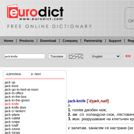
Home
Products
Download
Company
Partnership
Support
Reg
previous
next
jack up
jack-boot
jack-go-to-bed-at-noon
jack-in-office
jack-in-the-box
jack-in-the-green
jack-knife
[
´dʒæk¸naif
]
jack-knife
n
jack-knife door
1.
голям
джобен
нож;
jack-o’-lantern
2.
ам.
сп.
холандски
скок, лястови
jack-plane
jack-rabbit
3.
мин.
разрушаване на
клетъчен
кр
jack-snipe
jack-staff
v
залитам,
занасям се
настрани
(
за
jack-stone
jack-straw