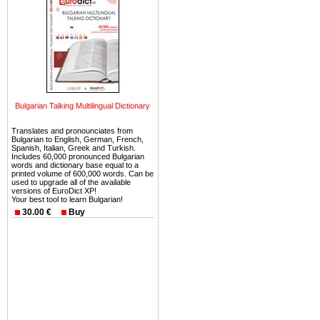
Болгария недвижимость
безопасная страна - в ней 
Вы неизбежно совмещаете 
можете купить в Болгария 
земли на побережье, жив
угодья или участки в горах 
Bulgarian Talking Multilingual Dictionary
Купить в Болгария недвиж
Инвестиции недвижимость.
Translates and pronounciates from
Bulgarian to English, German, French,
Чтобы вложить свой ка
Spanish, Italian, Greek and Turkish.
Includes 60,000 pronounced Bulgarian
воспользоваться всеми бл
words and dictionary base equal to a
printed volume of 600,000 words. Can be
только купить в Болгария 
used to upgrade all of the available
versions of EuroDict XP!
Your best tool to learn Bulgarian!
30.00 €
Buy
Недвижимость Болгарии 
Рынок недвижимость Болга
предполагая высокую дох
покупка недвижимость Бо
членом Евросоюза. 15