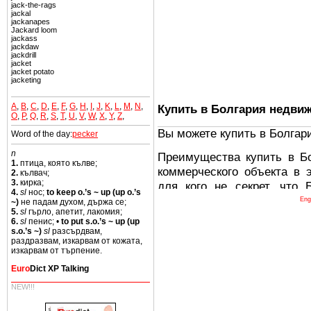
jack-the-rags
jackal
jackanapes
Jackard loom
jackass
jackdaw
jackdrill
jacket
jacket potato
jacketing
A
,
B
,
C
,
D
,
E
,
F
,
G
,
H
,
I
,
J
,
K
,
L
,
M
,
N
,
Купить в Болгария недви
O
,
P
,
Q
,
R
,
S
,
T
,
U
,
V
,
W
,
X
,
Y
,
Z
,
Вы можете купить в Болгар
Word of the day:
pecker
n
Преимущества купить в Б
1.
птица, която кълве;
коммерческого объекта в 
2.
кълвач;
3.
кирка;
для кого не секрет, что
4.
sl
нос;
to keep o.’s ~ up (up o.’s
древних и прекрасных ст
Eng
~)
не падам духом, държа се;
5.
sl
гърло, апетит, лакомия;
восхитительные горы,
6.
sl
пенис; •
to put s.o.’s ~ up (up
миниатюрными живописным
s.o.’s ~)
sl
разсърдвам,
раздразвам, изкарвам от кожата,
тот факт, что Болгария - 
изкарвам от търпение.
Европе. В целом, это мечт
Euro
Dict XP Talking
ней сотни источников лече
NEW!!!
Еще одно существенное