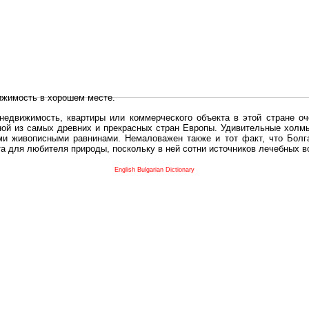
ижимость в хорошем месте.
едвижимость, квартиры или коммерческого объекта в этой стране оч
дной из самых древних и прекрасных стран Европы. Удивительные холм
и живописными равнинами. Немаловажен также и тот факт, что Болга
та для любителя природы, поскольку в ней сотни источников лечебных 
во в плане купить в Болгария недвижимость заключено в том, что Б
English Bulgarian Dictionary
и.
 с полезным и выгодным. Вы можете купить в Болгария недвижимость
нях, охотничьи угодья или участки в горах - все, что Вы пожелаете.
 вот лучшая возможность для Инвестиции недвижимость.
движимость болгарии и воспользоваться всеми благами европейской с
 покупать