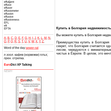
effulgent
effuse
effuser
effusiometer
effusion
effusive
effusiveness
EFL
eft
Купить в Болгария недвижимость
EFTA
Вы можете купить в Болгария недв
A
,
B
,
C
,
D
,
E
,
F
,
G
,
H
,
I
,
J
,
K
,
L
,
M
,
N
,
O
,
P
,
Q
,
R
,
S
,
T
,
U
,
V
,
W
,
X
,
Y
,
Z
,
Преимущества купить в Болгария н
секрет, что Болгария считается о
Word of the day:
sewer-rat
лесом, чередуются с миниатюрным
чистых в Европе. В целом, это меч
n зоол.
кафяв (норвежки) плъх;
прен.
отрепка.
Еще одно существенное преимущест
почти нет криминала и преступност
Euro
Dict XP Talking
Вы неизбежно совмещаете приятное
NEW!!!
побережье, живописные дома в дерев
Купить в Болгария недвижимость -
Чтобы вложить свой капитал в Не
Болгария недвижимость.
Недвижимость Болгарии выгодно