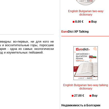
English Bulgarian two-way
dictionary
8.00 €
Buy
Euro
Dict XP Talking
евидны: во-первых, ни для кого не
ы и восхитительные горы, поросшие
рия - одна из самых экологически
вод и изумительных пейзажей.
олгария безопасная страна - в ней
, что Вы хотите: участки земли на
English Bulgarian two-way talking
траны необходимо только купить в
dictionary
27.00 €
Buy
Недвижимость в Болгарии