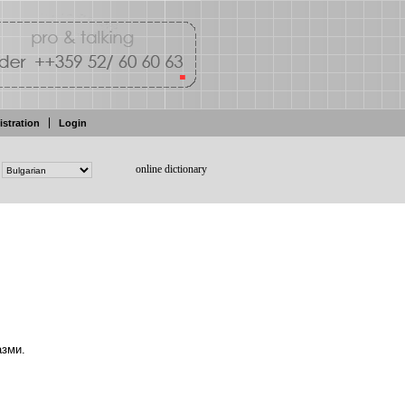
istration
Login
online dictionary
зми.