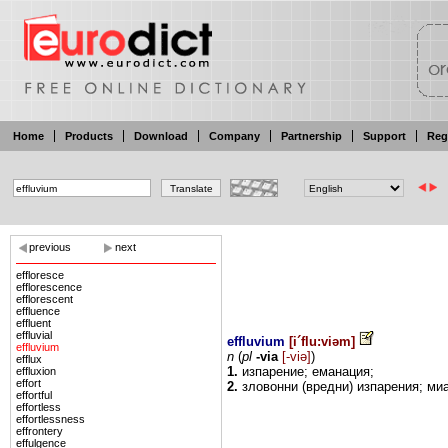
Home
Products
Download
Company
Partnership
Support
Reg
previous
next
effloresce
efflorescence
efflorescent
effluence
effluent
effluvial
effluvium
[
i´flu:viəm
]
effluvium
n
(
pl
-via
[-viə]
)
efflux
1.
изпарение;
еманация;
effluxion
effort
2.
зловонни
(вредни)
изпарения;
миа
effortful
effortless
effortlessness
effrontery
effulgence